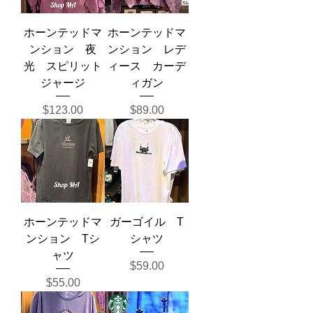
ホーンテッドマ
ホーンテッドマ
ンション 夜
ンション レデ
光 スピリット
ィース カーデ
ジャージ
ィガン
Price
Price
$123.00
$89.00
ホーンテッドマ
ガーゴイル T
ンション Tシ
シャツ
ャツ
Price
$59.00
Price
$55.00