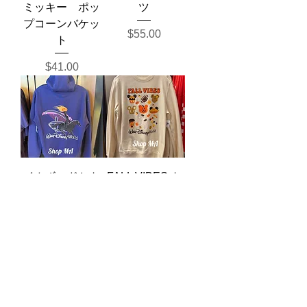
ミッキー ポッ
ツ
プコーンバケッ
Price
$55.00
ト
Price
$41.00
イカボードとト
FALL VIBES ト
ード氏 パーカ
レーナー
ー
Price
$76.00
Price
$114.00