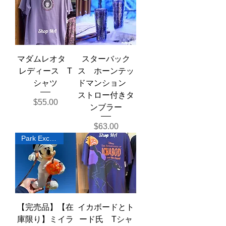
マダムレオタ
スターバック
レディース T
ス ホーンテッ
シャツ
ドマンション
ストロー付きタ
Price
$55.00
ンブラー
Price
$63.00
Park Exclusive
【完売品】【在
イカボードとト
庫限り】ミイラ
ード氏 Tシャ