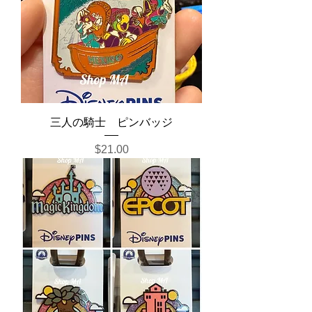
三人の騎士 ピンバッジ
Price
$21.00