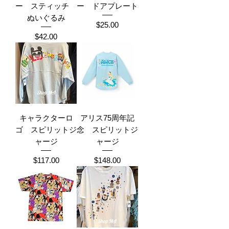
ー スティッチ
ー ドアプレート
ぬいぐるみ
Price
$25.00
Price
$42.00
キャラクターロ
アリス75周年記
ゴ スピリットジ
念 スピリットジ
ャージ
ャージ
Price
Price
$117.00
$148.00