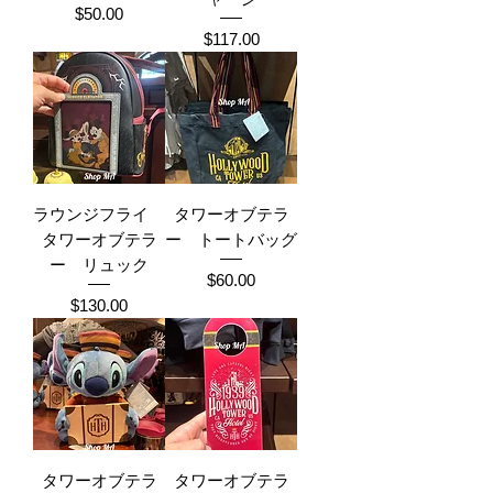
Price
$50.00
Price
$117.00
ラウンジフライ
タワーオブテラ
タワーオブテラ
ー トートバッグ
ー リュック
Price
$60.00
Price
$130.00
タワーオブテラ
タワーオブテラ