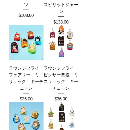
ツ
スピリットジャー
ジ
Price
$108.00
Price
$138.00
ラウンジフライ
ラウンジフライ
フェアリー ミニ
ピクサー悪役 ミ
リュック キーチ
ニリュック キー
ェーン
チェーン
Price
Price
$36.00
$36.00