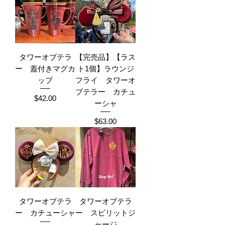
タワーオブテラ
【完売品】【ラス
ー 蓋付きマグカ
ト1個】ラウンジ
ップ
フライ タワーオ
ブテラー カチュ
Price
$42.00
ーシャ
Price
$63.00
タワーオブテラ
タワーオブテラ
ー カチューシャ
ー スピリットジ
ャージ