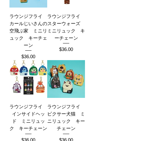
ラウンジフライ
ラウンジフライ
カールじいさんの
スターウォーズ
空飛ぶ家 ミニリ
ミニリュック キ
ュック キーチェ
ーチェーン
ーン
Price
$36.00
Price
$36.00
ラウンジフライ
ラウンジフライ
インサイドヘッ
ピクサー犬猫 ミ
ド ミニリュッ
ニリュック キー
ク キーチェーン
チェーン
Price
Price
$36.00
$36.00