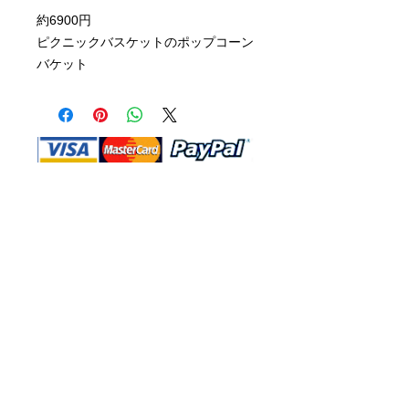
約6900円
ピクニックバスケットのポップコーン
バケット
Shop Ma, DBA, and this website are
independently owned and operated.
Shop MA and this website are not in
any way affiliated with, maintained,
authorized, endorsed, or sponsored by
the Walt Disney Company or any of its
affiliates, subsidiaries, or designees.
Return & Exchange
Shipping
Contact Us