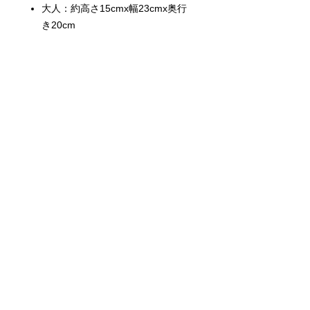
大人：約高さ15cmx幅23cmx奥行
き20cm
Shop Ma, DBA, and this website are
independently owned and operated.
Shop MA and this website are not in
any way affiliated with, maintained,
authorized, endorsed, or sponsored by
the Walt Disney Company or any of its
affiliates, subsidiaries, or designees.
Return & Exchange
Shipping
Contact Us
Site Map